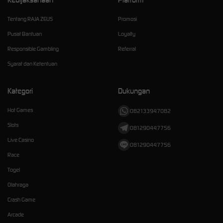
Tentang RAJA ZEUS
Promosi
Pusat Bantuan
Loyalty
Responsible Gambling
Referral
Syarat dan Ketentuan
Kategori
Dukungan
Hot Games
082133947082
Slots
081290447756
Live Casino
081290447756
Race
Togel
Olahraga
Crash Game
Arcade