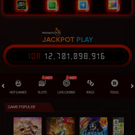
JACKPOT
PLAY
IDR
12,701,098,916
HOT GAMES
SLOTS
LIVE CASINO
RACE
TOGEL
OL
GAME POPULER