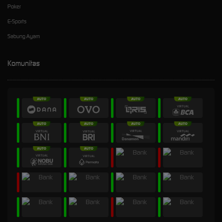
Poker
E-Sports
Sabung Ayam
Komunitas