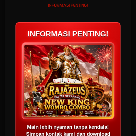
kami siap memanjakan setiap pemain dengan kualitas terbaik.
INFORMASI PENTING!
Sebagai situs
slot gacor
resmi, RAJAZEUS mengutamakan kenyamanan dan kepercayaan
pemain dalam setiap aspek layanan. Sistem permainan dirancang stabil dengan dukungan
teknologi modern, sehingga setiap permainan akan berjalan lancar tanpa hambatan.
Proses transaksi dilakukan secara profesional dan transparan, memberikan rasa aman bagi
INFORMASI PENTING!
member dalam menikmati setiap permainan adalah prioritas kami.
RAJAZEUS
juga memberikan pilihan game terlengkap dengan variasi tema, fitur bonus
menarik, serta tingkat RTP yang kompetitif. Setiap game dipilih secara selektif untuk
memastikan kualitas dan keseruan tetap terjaga. Didukung tampilan antarmuka yang
elegan serta desain mobile-friendly, pemain dapat menikmati pengalaman bermain yang
optimal baik melalui desktop maupun perangkat mobile.
Keunggulan Platform RAJA ZEUS
Sebagai Situs Slot88 Resmi
RAJAZEUS hadir sebagai situs Slot88 resmi yang dikembangkan dengan standar kualitas
premium, sejalan dengan visi dan pengalaman dari
karles torah
dalam membangun
platform permainan yang mengutamakan kenyamanan pemain.
Dengan sistem yang stabil, pilihan permainan lengkap, serta dukungan provider ternama,
Main lebih nyaman tanpa kendala!
RAJAZEUS menjadi platform yang dipercaya oleh banyak pemain untuk menikmati
Simpan kontak kami dan download
permainan slot dengan performa optimal.