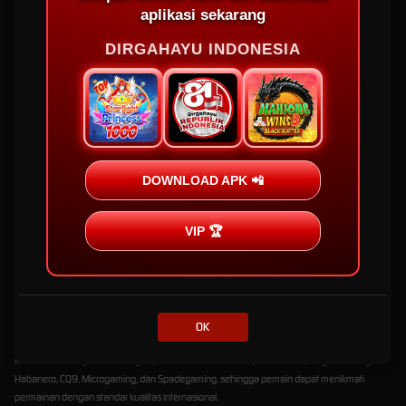
aplikasi sekarang
Selain itu, RAJAZEUS juga memiliki berbagai keunggulan yang dapat dimanfaatkan oleh
pemain untuk mendapatkan pengalaman bermain yang lebih maksimal. Berikut beberapa
DIRGAHAYU INDONESIA
keunggulan dari situs gacor RAJAZEUS:
Sistem Permainan Stabil dan Responsif
RAJAZEUS menggunakan sistem permainan yang dirancang agar tetap stabil dan
responsif, sehingga setiap sesi bermain dapat berjalan lancar tanpa gangguan. Hal ini
memberikan kenyamanan lebih bagi pemain saat menikmati berbagai permainan slot
DOWNLOAD APK 📲
online.
Pilihan Game Slot Gacor Terlengkap
VIP 🏆
Tersedia beragam pilihan game slot gacor dengan variasi tema, fitur bonus menarik, serta
tingkat RTP yang kompetitif. Seluruh permainan dipilih secara selektif untuk menjaga
kualitas dan keseruan bermain.
Dukungan Provider Slot Ternama
OK
RAJAZEUS bekerja sama dengan provider slot ternama seperti PG Soft, Pragmatic Play,
Habanero, CQ9, Microgaming, dan Spadegaming, sehingga pemain dapat menikmati
permainan dengan standar kualitas internasional.