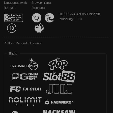
Tanggung Jawab
Browser Yang
Bermain
Didukung
©2026 RAJAZEUS. Hak cipta
dilindungi | 18+
Platform Penyedia Layanan
Slots