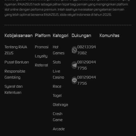
nyaman, RAJAZEUS hadir sebagai pilihan tepat bagi pemain yang menginginkan platform
slot online dengan performa premium. Inilah saatnya merasakan pengalaman bermain
yang lebih optimal bersama RAJAZEUS, idola rakyat Indonesia di tahun 2026.
Kebijaksanaan
Platform
Kategori
Dukungan
Komunitas
Tentang RAJA
Promosi
Hot
08213394
ZEUS
Games
7082
Loyalty
Pusat Bantuan
Slots
08129044
Referral
7756
Responsible
Live
Gambling
Casino
08129044
7756
Syarat dan
Race
Ketentuan
Togel
Olahraga
Crash
Game
Arcade