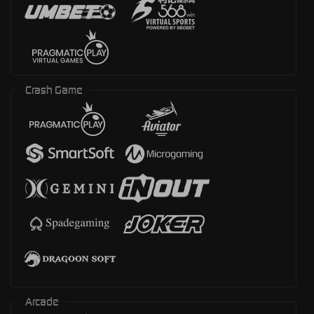
Crash Game
Arcade