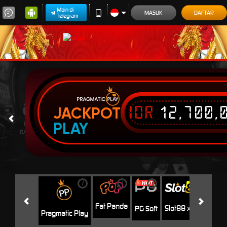
Main di
MASUK
DAFTAR
Telegram
IDR
12,700,
JACKPOT
PLAY
HOT
SLOTS
LIVE
RACE
TOGEL
OLAHRAGA
CRASH
ARCADE
POKER
E-
SABUN
GAMES
CASINO
GAME
SPORTS
AYAM
i
i
i
i
i
Facha
Fat Panda
Slot88 x PP
PG Soft
Pragmatic Play