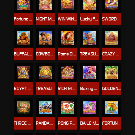
Fortune Goddess
NIGHT MARKET
WIN WIN NEKO
Lucky Fortune 3x3
SWORD OF KING
BUFFALO WAYS
COWBOYS
Roma Gladiatrix
TREASURE CRUISE
CRAZY BUFFALO
EGYPT BONANZA
TREASURE RAIDERS
RICH ＭAN
Boxing Riches
GOLDEN PANTHER
THREE LITTLE PIGS
PANDA DRAGON BOAT
PONG PONG HU
DA LE MEN
FORTUNE KOI