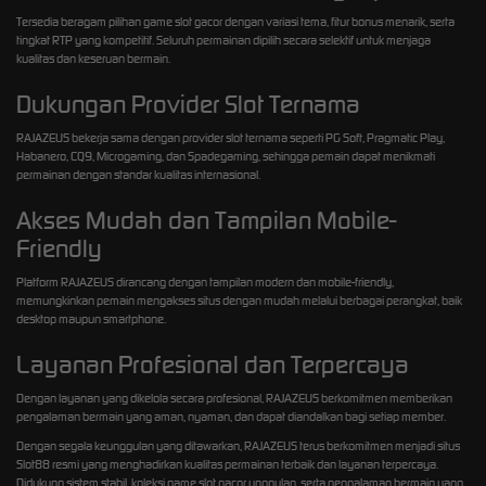
Tersedia beragam pilihan game slot gacor dengan variasi tema, fitur bonus menarik, serta
tingkat RTP yang kompetitif. Seluruh permainan dipilih secara selektif untuk menjaga
kualitas dan keseruan bermain.
Dukungan Provider Slot Ternama
RAJAZEUS bekerja sama dengan provider slot ternama seperti PG Soft, Pragmatic Play,
Habanero, CQ9, Microgaming, dan Spadegaming, sehingga pemain dapat menikmati
permainan dengan standar kualitas internasional.
Akses Mudah dan Tampilan Mobile-
Friendly
Platform RAJAZEUS dirancang dengan tampilan modern dan mobile-friendly,
memungkinkan pemain mengakses situs dengan mudah melalui berbagai perangkat, baik
desktop maupun smartphone.
Layanan Profesional dan Terpercaya
Dengan layanan yang dikelola secara profesional, RAJAZEUS berkomitmen memberikan
pengalaman bermain yang aman, nyaman, dan dapat diandalkan bagi setiap member.
Dengan segala keunggulan yang ditawarkan, RAJAZEUS terus berkomitmen menjadi situs
Slot88 resmi yang menghadirkan kualitas permainan terbaik dan layanan terpercaya.
Didukung sistem stabil, koleksi game slot gacor unggulan, serta pengalaman bermain yang