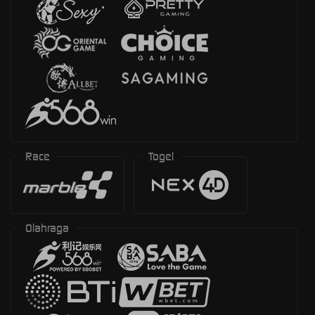
Race
Togel
Olahraga