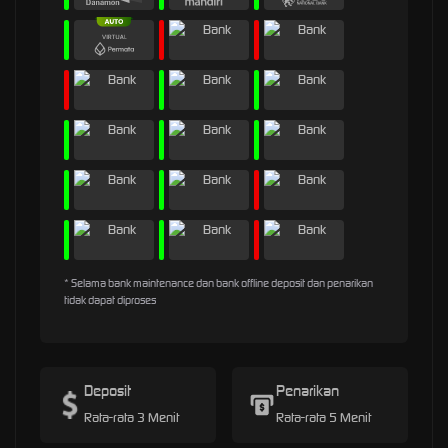
* Selama bank maintenance dan bank offline deposit dan penarikan
tidak dapat diproses
Deposit
Penarikan
Rata-rata 3 Menit
Rata-rata 5 Menit