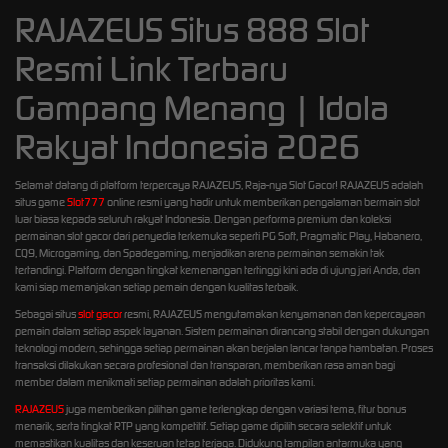
RAJAZEUS Situs 888 Slot
Resmi Link Terbaru
Gampang Menang | Idola
Rakyat Indonesia 2026
Selamat datang di platform terpercaya RAJAZEUS, Raja-nya Slot Gacor! RAJAZEUS adalah
situs game
Slot777
online resmi yang hadir untuk memberikan pengalaman bermain slot
luar biasa kepada seluruh rakyat Indonesia. Dengan performa premium dan koleksi
permainan slot gacor dari penyedia terkemuka seperti PG Soft, Pragmatic Play, Habanero,
CQ9, Microgaming, dan Spadegaming, menjadikan arena permainan semakin tak
tertandingi. Platform dengan tingkat kemenangan tertinggi kini ada di ujung jari Anda, dan
kami siap memanjakan setiap pemain dengan kualitas terbaik.
Sebagai situs
slot gacor
resmi, RAJAZEUS mengutamakan kenyamanan dan kepercayaan
pemain dalam setiap aspek layanan. Sistem permainan dirancang stabil dengan dukungan
teknologi modern, sehingga setiap permainan akan berjalan lancar tanpa hambatan. Proses
transaksi dilakukan secara profesional dan transparan, memberikan rasa aman bagi
member dalam menikmati setiap permainan adalah prioritas kami.
RAJAZEUS
juga memberikan pilihan game terlengkap dengan variasi tema, fitur bonus
menarik, serta tingkat RTP yang kompetitif. Setiap game dipilih secara selektif untuk
memastikan kualitas dan keseruan tetap terjaga. Didukung tampilan antarmuka yang