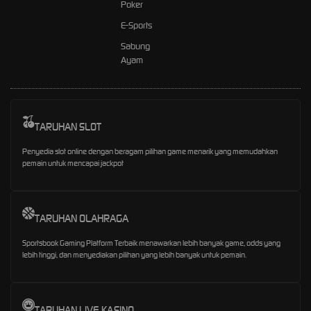
Poker
E-Sports
Sabung
Ayam
TARUHAN SLOT
Penyedia slot online dengan beragam pilihan game menarik yang memudahkan
pemain untuk mencapai jackpot
TARUHAN OLAHRAGA
Sportsbook Gaming Platform Terbaik menawarkan lebih banyak game, odds yang
lebih tinggi, dan menyediakan pilihan yang lebih banyak untuk pemain.
TARUHAN LIVE KASINO